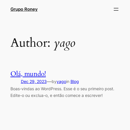
Skip
Grupo Roney
to
content
Author:
yago
Olá, mundo!
—
Dec 29, 2023
by
yago
in
Blog
Boas-vindas ao WordPress. Esse é o seu primeiro post.
Edite-o ou exclua-o, e então comece a escrever!